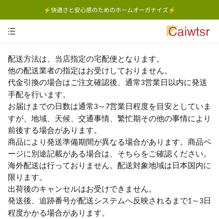
⚡快適さと安心感のためのホームオーガナイズ⚡
配送方法は、当店指定の宅配便となります。
他の配送業者の指定はお受けしておりません。
代金引換の場合はご注文確認後、通常
営業日以内に発送
3
手配を行います。
お届けまでの日数は通常
～
営業日程度を目安としていま
3
7
すが、地域、天候、交通事情、繁忙期その他の事情により
前後する場合があります。
商品により発送準備期間が異なる場合があります。商品ペ
ージに別途記載がある場合は、そちらをご確認ください。
海外配送は行っておりません。配送対象地域は日本国内に
限ります。
出荷後のキャンセルはお受けできません。
発送後、追跡番号が配送システムへ反映されるまで
～
日
1
3
程度かかる場合があります。