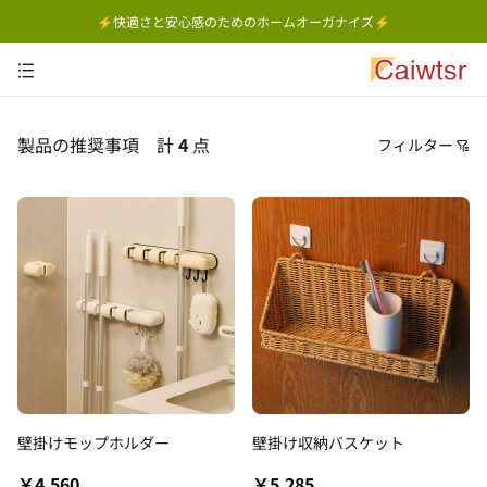
⚡快適さと安心感のためのホームオーガナイズ⚡
製品の推奨事項
計
4
点
フィルター
価格
おすすめ順
安い順
高い順
新着順
古い順
壁掛けモップホルダー
壁掛け収納バスケット
￥4,560
￥5,285