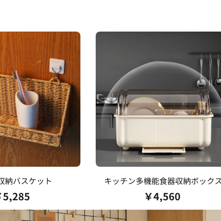
収納バスケット
キッチン多機能食器収納ボック
￥
5,285
￥
4,560