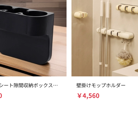
車用シート隙間収納ボックス＆
壁掛けモップホルダー
プホルダー
0
￥
4,560